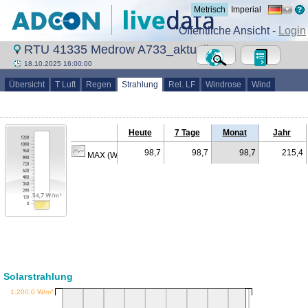
Metrisch
Imperial
Öffentliche Ansicht -
Login
RTU 41335 Medrow A733_aktuell
18.10.2025 16:00:00
Übersicht
T Luft
Regen
Strahlung
Rel. LF
Windrose
Wind
Heute
7 Tage
Monat
Jahr
98,7
98,7
98,7
215,4
MAX (W/m²)
Solarstrahlung