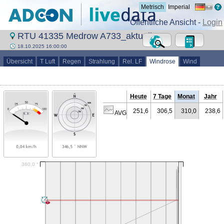
Metrisch
Imperial
Öffentliche Ansicht -
Login
RTU 41335 Medrow A733_aktuell
18.10.2025 16:00:00
Übersicht
T Luft
Regen
Strahlung
Rel. LF
Windrose
Wind
Heute
7 Tage
Monat
Jahr
251,6
306,5
310,0
238,6
AVG (°)